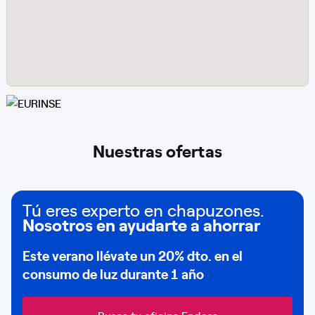
Nuestras ofertas
Tú eres experto en chapuzones.
Nosotros en ayudarte a ahorrar
Este verano llévate un
20% dto
. en el
consumo de
luz durante 1 año