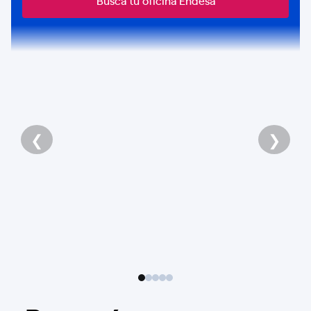
Busca tu oficina Endesa
❮
❯