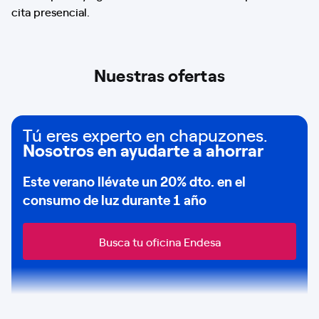
cita presencial.
Nuestras ofertas
Tú eres experto en chapuzones.
Nosotros en ayudarte a ahorrar
Este verano llévate un
20% dto
. en el
consumo de
luz durante 1 año
Busca tu oficina Endesa