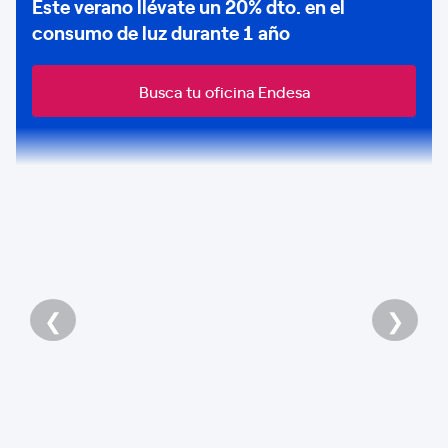
Este verano llévate un
20% dto
. en el
consumo de
luz durante 1 año
Busca tu oficina Endesa
❮
❯