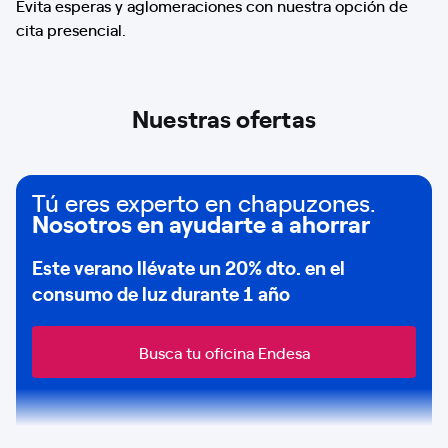
Evita esperas y aglomeraciones con nuestra opción de
cita presencial.
Nuestras ofertas
Tú eres experto en chapuzones.
Nosotros en ayudarte a ahorrar
Este verano llévate un
20% dto
. en el
consumo de
luz durante 1 año
Busca tu oficina Endesa