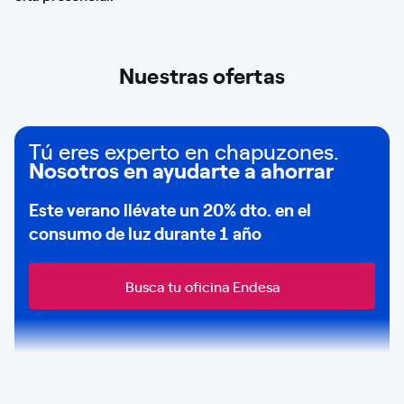
Nuestras ofertas
Tú eres experto en chapuzones.
Nosotros en ayudarte a ahorrar
Este verano llévate un
20% dto
. en el
consumo de
luz durante 1 año
Busca tu oficina Endesa