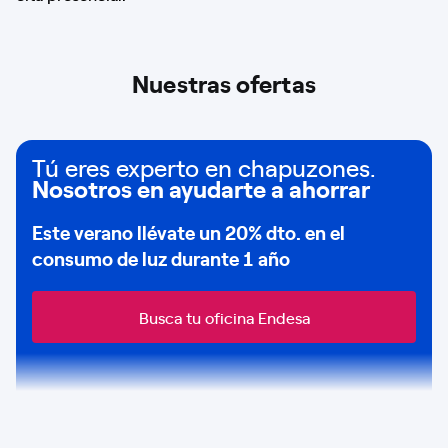
Nuestras ofertas
Tú eres experto en chapuzones.
Nosotros en ayudarte a ahorrar
Este verano llévate un
20% dto
. en el
consumo de
luz durante 1 año
Busca tu oficina Endesa