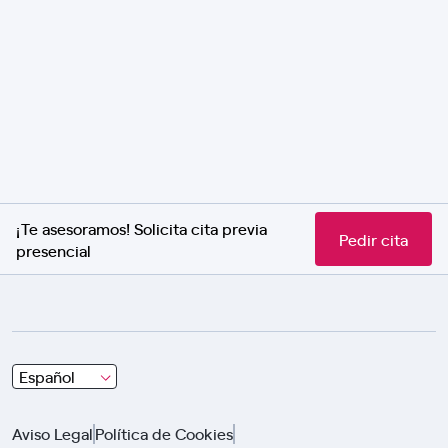
¡Te asesoramos! Solicita cita previa
Pedir cita
presencial
Choose
Español
and
click
Aviso Legal
Política de Cookies
using