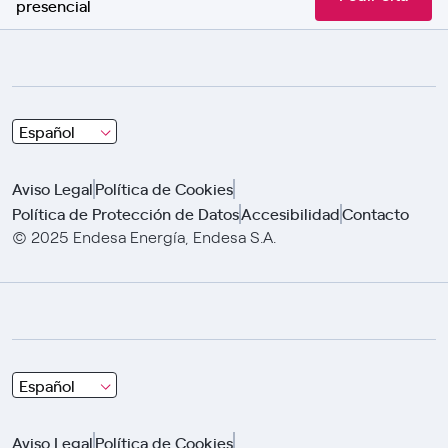
presencial
Choose
Español
and
click
Aviso Legal
Política de Cookies
using
Política de Protección de Datos
Accesibilidad
Contacto
arrows
© 2025 Endesa Energía, Endesa S.A.
Choose
Español
and
click
Aviso Legal
Política de Cookies