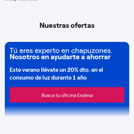
Nuestras ofertas
Tú eres experto en chapuzones.
Nosotros en ayudarte a ahorrar
Este verano llévate un
20% dto
. en el
consumo de
luz durante 1 año
Busca tu oficina Endesa