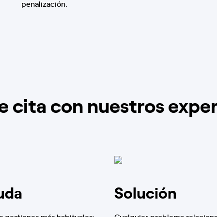
penalización.
e cita con nuestros expe
uda
Solución
s gestiones más habituales:
Cualquier problema relacion