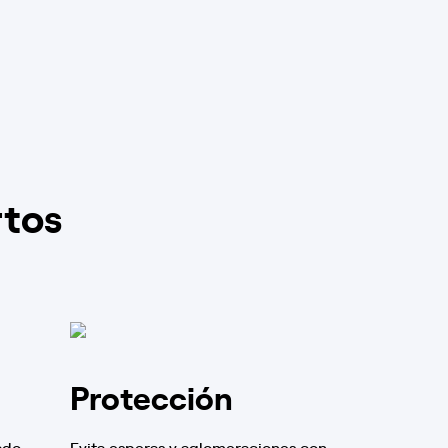
rtos
Protección
ado
Evita esperas y aglomeraciones con