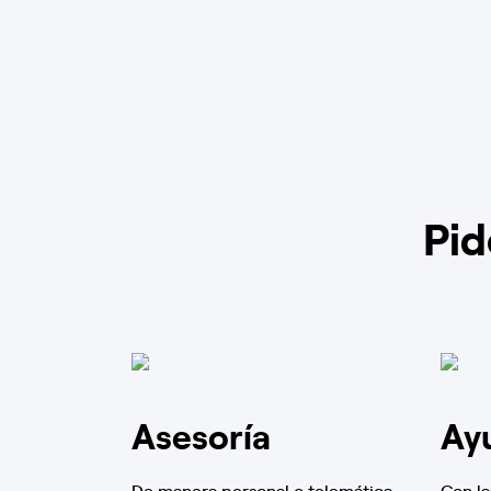
Pid
Asesoría
Ay
De manera personal o telemática
Con la