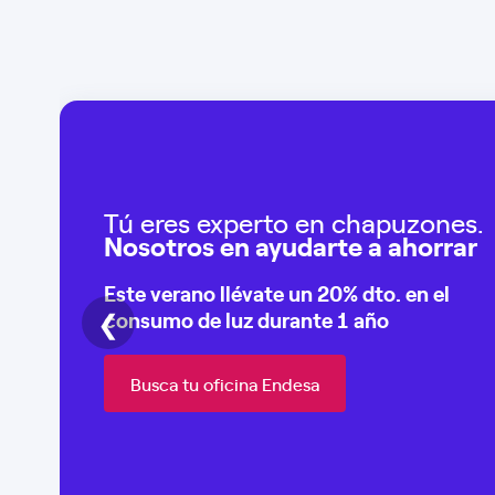
Tú eres experto en chapuzones.
Nosotros en ayudarte a ahorrar
Este verano llévate un
20% dto
. en el
❮
consumo de
luz durante 1 año
Busca tu oficina Endesa