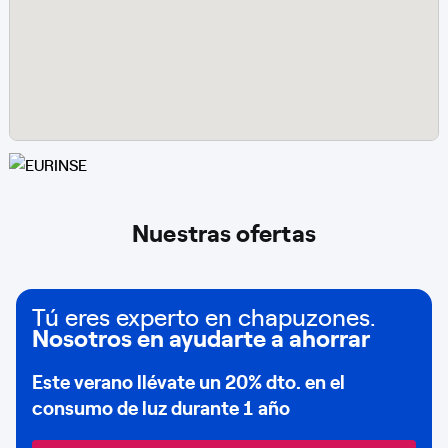
Nuestras ofertas
Tú eres experto en chapuzones.
Nosotros en ayudarte a ahorrar
Este verano llévate un
20% dto
. en el
consumo de
luz durante 1 año