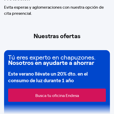
Evita esperas y aglomeraciones con nuestra opción de
cita presencial.
Nuestras ofertas
Tú eres experto en chapuzones.
Nosotros en ayudarte a ahorrar
Este verano llévate un
20% dto
. en el
consumo de
luz durante 1 año
Busca tu oficina Endesa