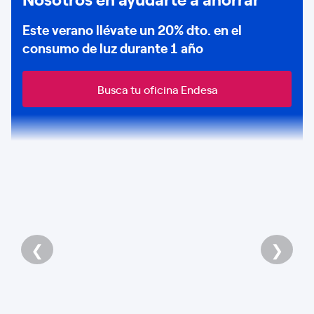
Este verano llévate un
20% dto
. en el
consumo de
luz durante 1 año
Busca tu oficina Endesa
❮
❯