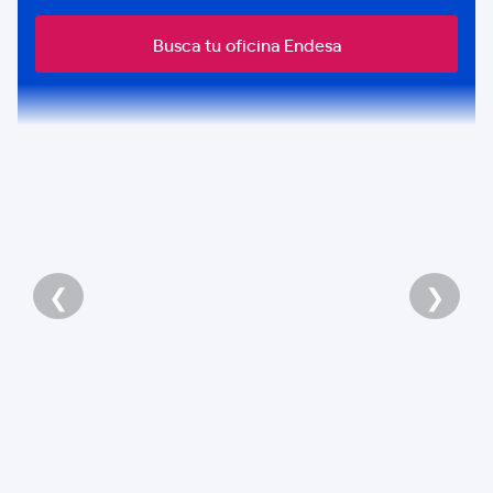
Busca tu oficina Endesa
❮
❯