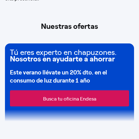
Nuestras ofertas
Tú eres experto en chapuzones.
Nosotros en ayudarte a ahorrar
Este verano llévate un
20% dto
. en el
consumo de
luz durante 1 año
Busca tu oficina Endesa