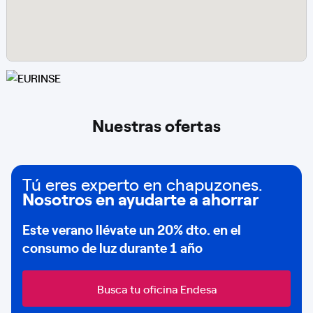
Nuestras ofertas
Tú eres experto en chapuzones.
Nosotros en ayudarte a ahorrar
Este verano llévate un
20% dto
. en el
consumo de
luz durante 1 año
Busca tu oficina Endesa