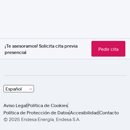
¡Te asesoramos! Solicita cita previa
Pedir cita
presencial
Choose
Español
and
click
Aviso Legal
Política de Cookies
using
Política de Protección de Datos
Accesibilidad
Contacto
arrows
© 2025 Endesa Energía, Endesa S.A.