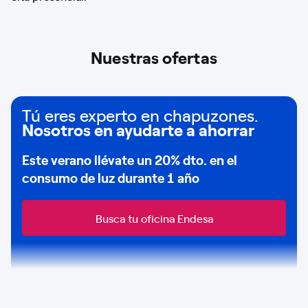
Nuestras ofertas
Tú eres experto en chapuzones.
Nosotros en ayudarte a ahorrar
Este verano llévate un
20% dto
. en el
consumo de
luz durante 1 año
Busca tu oficina Endesa