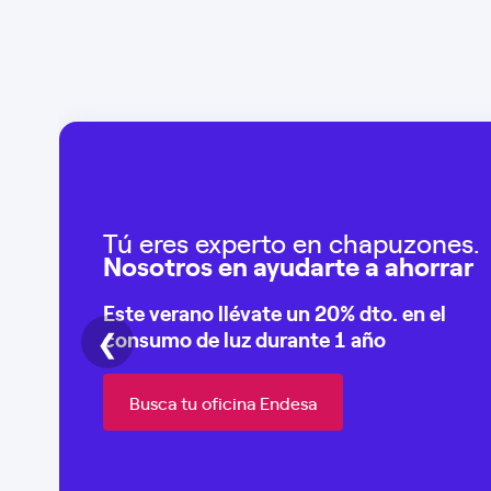
Tú eres experto en chapuzones.
Nosotros en ayudarte a ahorrar
Este verano llévate un
20% dto
. en el
❮
consumo de
luz durante 1 año
Busca tu oficina Endesa