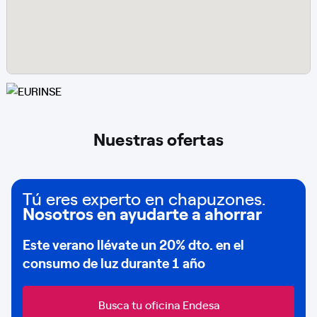
Nuestras ofertas
Tú eres experto en chapuzones.
Nosotros en ayudarte a ahorrar
Este verano llévate un
20% dto
. en el
consumo de
luz durante 1 año
Busca tu oficina Endesa