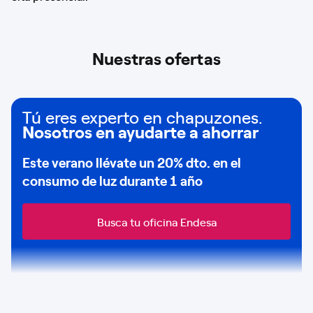
Nuestras ofertas
Tú eres experto en chapuzones.
Nosotros en ayudarte a ahorrar
Este verano llévate un
20% dto
. en el
consumo de
luz durante 1 año
Busca tu oficina Endesa