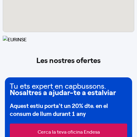
Les nostres ofertes
Tu ets expert en capbussons.
Nosaltres a ajudar-te a estalviar
Aquest estiu porta't un
20% dte.
en el
consum de
llum durant 1 any
Cerca la teva oficina Endesa