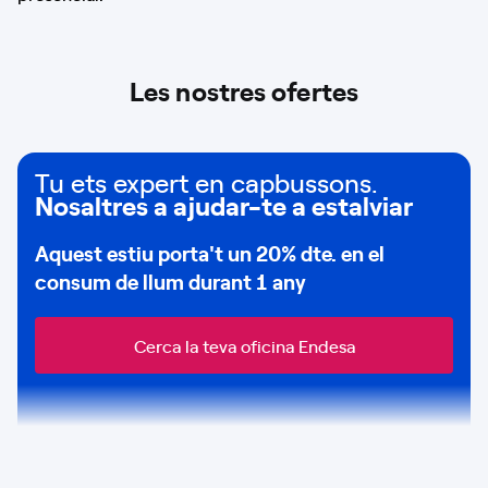
Les nostres ofertes
Tu ets expert en capbussons.
Nosaltres a ajudar-te a estalviar
Aquest estiu porta't un
20% dte.
en el
consum de
llum durant 1 any
Cerca la teva oficina Endesa