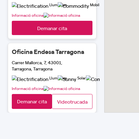
Llum i Gas
Mobilitat Elèctrica
Informació oficina
Demanar cita
Oficina Endesa Tarragona
Carrer Mallorca, 7, 43001,
Tarragona, Tarragona
Llum i Gas
Solar
Mobilitat El
Informació oficina
Demanar cita
Videotrucada
Oficina Endesa Tesecnia
Avinguda Pau Casals, 12, 43003,