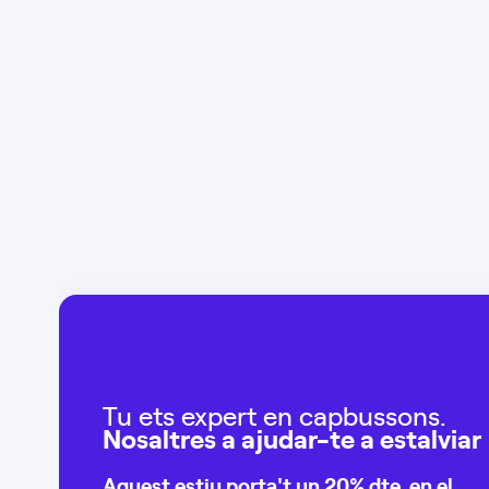
Tu ets expert en capbussons.
Nosaltres a ajudar-te a estalviar
Aquest estiu porta't un
20% dte.
en el