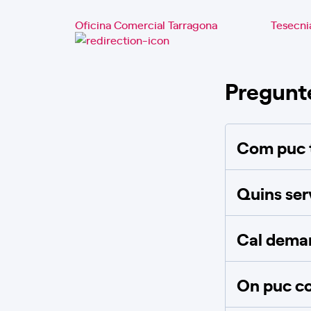
Oficina Comercial Tarragona
Tesecn
Pregunt
Com puc t
Quins ser
Cal deman
On puc co