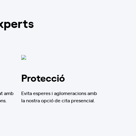
xperts
Protecció
at amb
Evita esperes i aglomeracions amb
ons.
la nostra opció de cita presencial.