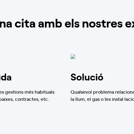
a cita amb els nostres e
uda
Solució
s gestions més habituals:
Qualsevol problema relacion
 baixes, contractes, etc.
la llum, el gas o les instal·laci