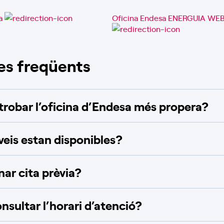
ia
Oficina Endesa ENERGUIA WE
es freqüents
robar l’oficina d’Endesa més propera?
veis estan disponibles?
ar cita prèvia?
nsultar l’horari d’atenció?