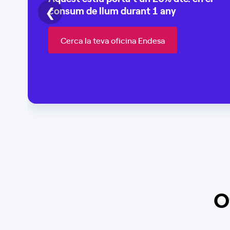
❮
consum de
llum durant 1 any
Cerca la teva oficina Endesa
O