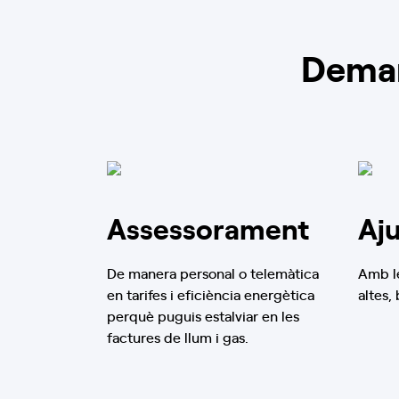
Tarragona, Tarragona
Llum i Gas
Mobilitat Elèctrica
Deman
Informació oficina
Demanar cita
Assessorament
Aj
De manera personal o telemàtica
Amb le
en tarifes i eficiència energètica
altes,
perquè puguis estalviar en les
factures de llum i gas.