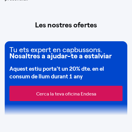
Les nostres ofertes
Tu ets expert en capbussons.
Nosaltres a ajudar-te a estalviar
Aquest estiu porta't un
20% dte.
en el
consum de
llum durant 1 any
Cerca la teva oficina Endesa