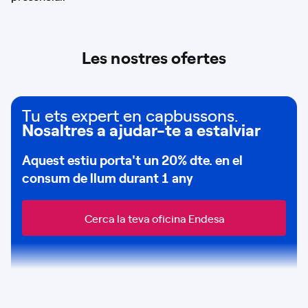
Les nostres ofertes
Tu ets expert en capbussons.
Nosaltres a ajudar-te a estalviar
Aquest estiu porta't un
20% dte.
en el
consum de
llum durant 1 any
Cerca la teva oficina Endesa