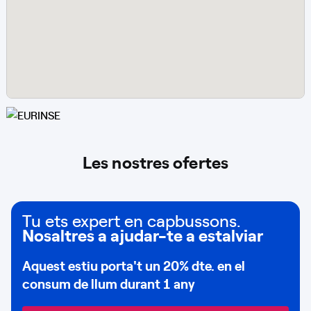
Les nostres ofertes
Tu ets expert en capbussons.
Nosaltres a ajudar-te a estalviar
Aquest estiu porta't un
20% dte.
en el
consum de
llum durant 1 any