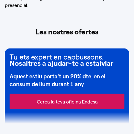
presencial.
Les nostres ofertes
Tu ets expert en capbussons.
Nosaltres a ajudar-te a estalviar
Aquest estiu porta't un
20% dte.
en el
consum de
llum durant 1 any
Cerca la teva oficina Endesa