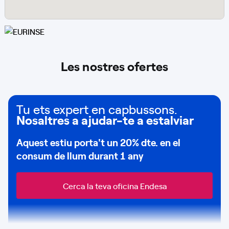
Les nostres ofertes
Tu ets expert en capbussons.
Nosaltres a ajudar-te a estalviar
Aquest estiu porta't un
20% dte.
en el
consum de
llum durant 1 any
Cerca la teva oficina Endesa