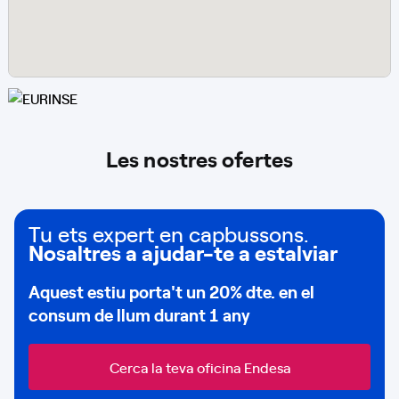
Les nostres ofertes
Tu ets expert en capbussons.
Nosaltres a ajudar-te a estalviar
Aquest estiu porta't un
20% dte.
en el
consum de
llum durant 1 any
Cerca la teva oficina Endesa