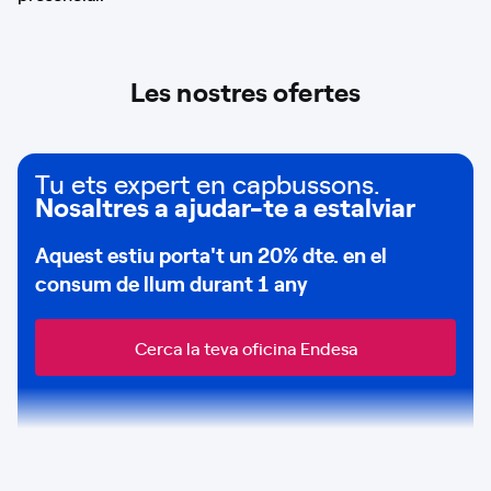
Les nostres ofertes
Tu ets expert en capbussons.
Nosaltres a ajudar-te a estalviar
Aquest estiu porta't un
20% dte.
en el
consum de
llum durant 1 any
Cerca la teva oficina Endesa