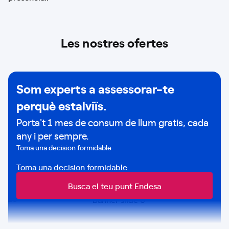
Les nostres ofertes
Som experts a assessorar-te
perquè estalviïs.
Porta't 1 mes de consum de llum gratis, cada
any i per sempre.
Toma una decision formidable
Toma una decision formidable
Busca el teu punt Endesa