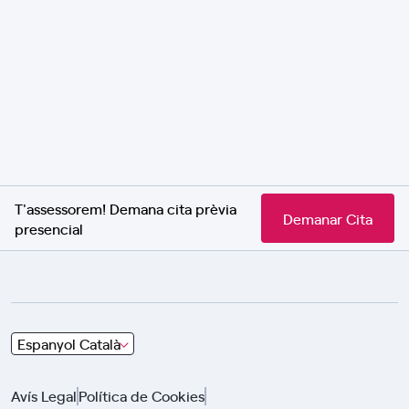
T'assessorem! Demana cita prèvia
Demanar Cita
presencial
Choose
Espanyol Català
and
click
Avís Legal
Política de Cookies
using