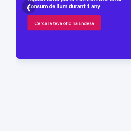
11500,
❮
consum de
llum durant 1 any
Puerto De Santa María (El), Cádiz
Llum i Gas
Mobilitat Elèctrica
Cerca la teva oficina Endesa
Informació oficina
Demanar cita
Oficina Endesa Ceytec
Energía
Carrer La plaza, 24, 11510,
Puerto real, Cádiz
Llum i Gas
Mobilitat Elèctrica
Informació oficina
Demanar cita