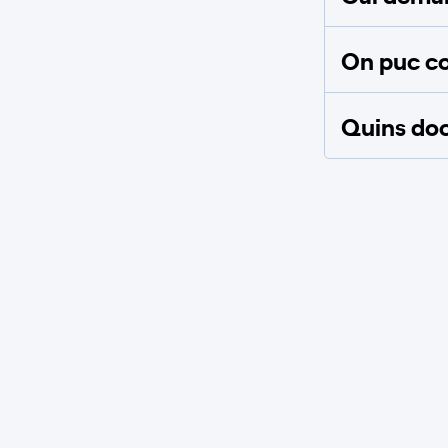
Demanar cita
On puc co
Oficina Endesa Tarsis
Renovables
Quins doc
Carrer Cristobal Colon, 18, 11540,
Sanlúcar De Barrameda, Cádiz
Llum i Gas
Mobilitat Elèctrica
Informació oficina
Demanar cita
Videotrucada