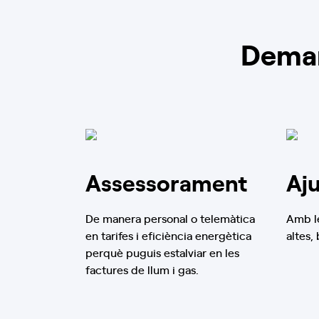
Electricas
undefined Conjunto Residencial Las
Deman
Fresa, S/N, 11130,
Chiclana De La Frontera, Cádiz
Llum i Gas
Mobilitat Elèctrica
Informació oficina
Demanar cita
Assessorament
Aj
Oficina Endesa Grupo
Ecosol Instalaciones
De manera personal o telemàtica
Amb le
Electricas
en tarifes i eficiència energètica
altes,
perquè puguis estalviar en les
Carrer Evora, 24, 11401,
Jerez De La Frontera, Cádiz
factures de llum i gas.
Llum i Gas
Mobilitat Elèctrica
Informació oficina