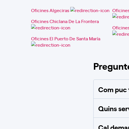
Oficina Endesa Surclima
Oficines Algeciras
Oficines
Junior
Oficines Chiclana De La Frontera
Carrer Real, 167, 11100,
Oficine
San Fernando, Cádiz
Oficines El Puerto De Santa María
Llum i Gas
Mobilitat Elèctrica
Informació oficina
Demanar cita
Pregunt
Oficina Endesa Prinival
Com puc t
Passeig Alameda, S/N, 11360,
San roque, Cádiz
Quins ser
Llum i Gas
Mobilitat Elèctrica
Informació oficina
Cal deman