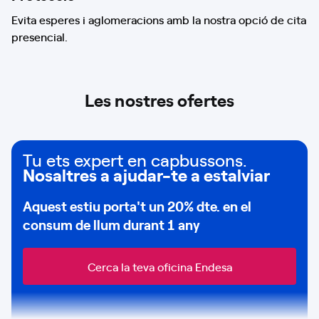
Evita esperes i aglomeracions amb la nostra opció de cita
presencial.
Les nostres ofertes
Tu ets expert en capbussons.
Nosaltres a ajudar-te a estalviar
Aquest estiu porta't un
20% dte.
en el
consum de
llum durant 1 any
Cerca la teva oficina Endesa