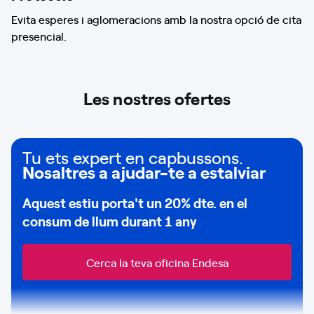
Evita esperes i aglomeracions amb la nostra opció de cita
presencial.
Les nostres ofertes
Tu ets expert en capbussons.
Nosaltres a ajudar-te a estalviar
Aquest estiu porta't un
20% dte.
en el
consum de
llum durant 1 any
Cerca la teva oficina Endesa