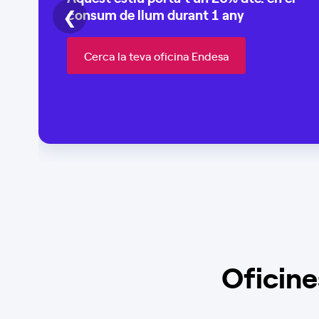
❮
consum de
llum durant 1 any
Cerca la teva oficina Endesa
Oficine