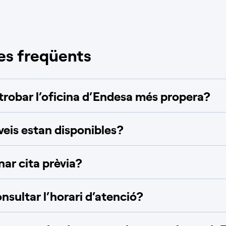
es freqüents
robar l’oficina d’Endesa més propera?
veis estan disponibles?
ar cita prèvia?
nsultar l’horari d’atenció?