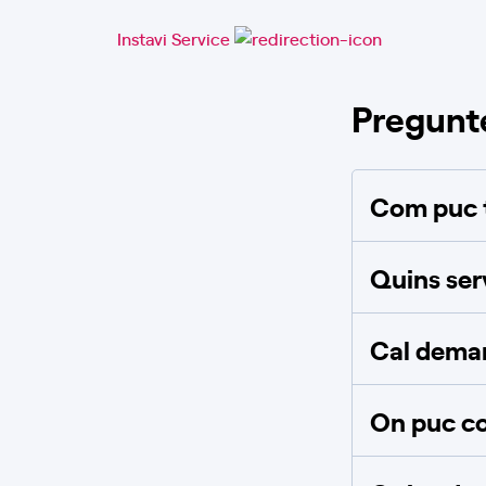
Instavi Service
Pregunt
Com puc t
Quins ser
Cal deman
On puc co