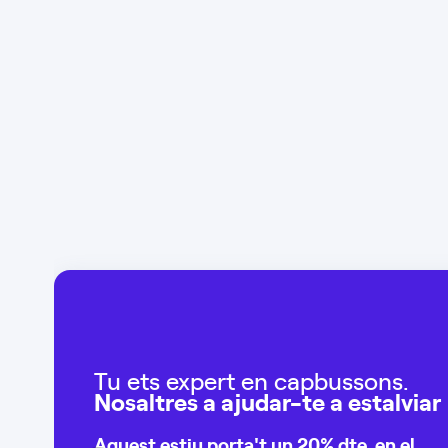
Tu ets expert en capbussons.
Nosaltres a ajudar-te a estalviar
Aquest estiu porta't un
20% dte.
en el