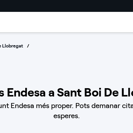
e Llobregat
s Endesa a Sant Boi De L
unt Endesa més proper. Pots demanar cita 
esperes.