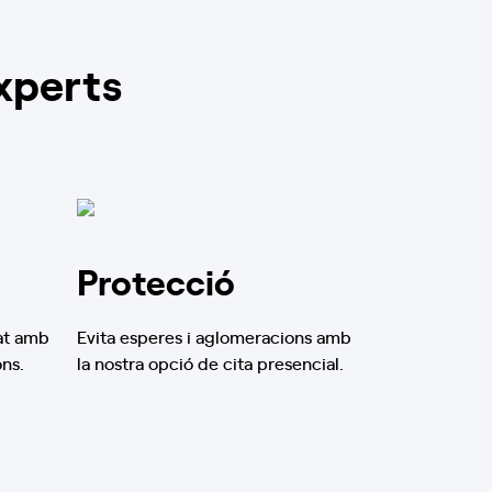
xperts
Protecció
at amb
Evita esperes i aglomeracions amb
ons.
la nostra opció de cita presencial.