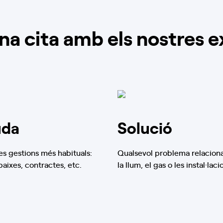
a cita amb els nostres e
uda
Solució
s gestions més habituals:
Qualsevol problema relacion
 baixes, contractes, etc.
la llum, el gas o les instal·laci