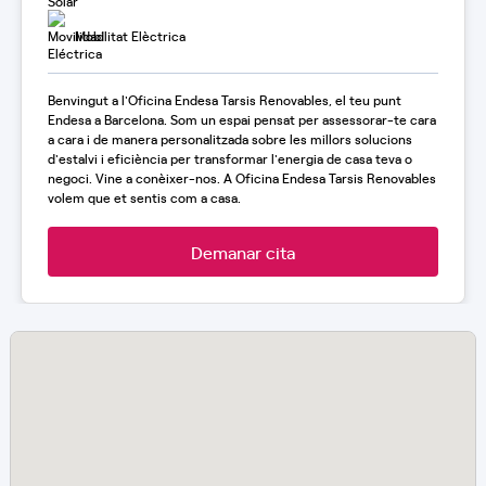
Mobilitat Elèctrica
Benvingut a l'Oficina Endesa Tarsis Renovables, el teu punt
Endesa a Barcelona. Som un espai pensat per assessorar-te cara
a cara i de manera personalitzada sobre les millors solucions
d'estalvi i eficiència per transformar l'energia de casa teva o
negoci. Vine a conèixer-nos. A Oficina Endesa Tarsis Renovables
volem que et sentis com a casa.
Demanar cita