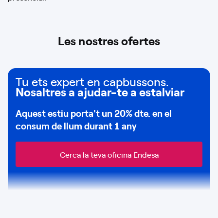
Les nostres ofertes
Tu ets expert en capbussons.
Nosaltres a ajudar-te a estalviar
Aquest estiu porta't un
20% dte.
en el
consum de
llum durant 1 any
Cerca la teva oficina Endesa