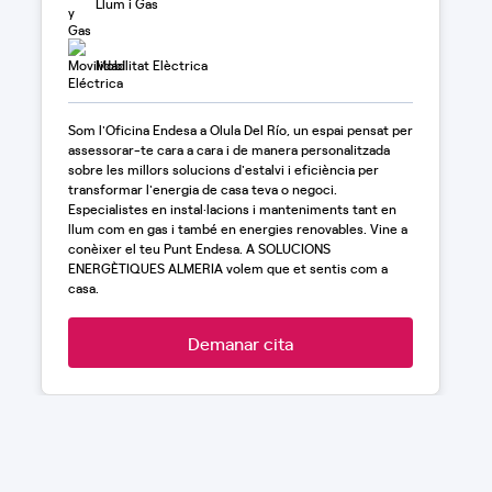
Llum i Gas
Mobilitat Elèctrica
Som l'Oficina Endesa a Olula Del Río, un espai pensat per
assessorar-te cara a cara i de manera personalitzada
sobre les millors solucions d'estalvi i eficiència per
transformar l'energia de casa teva o negoci.
Especialistes en instal·lacions i manteniments tant en
llum com en gas i també en energies renovables. Vine a
conèixer el teu Punt Endesa. A SOLUCIONS
ENERGÈTIQUES ALMERIA volem que et sentis com a
casa.
Demanar cita