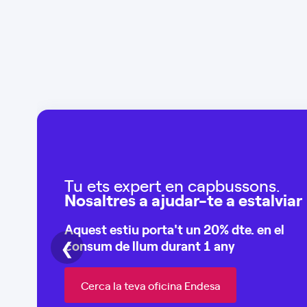
Tu ets expert en capbussons.
Nosaltres a ajudar-te a estalviar
Aquest estiu porta't un
20% dte.
en el
❮
consum de
llum durant 1 any
Cerca la teva oficina Endesa