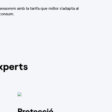
sessorem amb la tarifa que millor s'adapta al
 consum.
xperts
Protecció