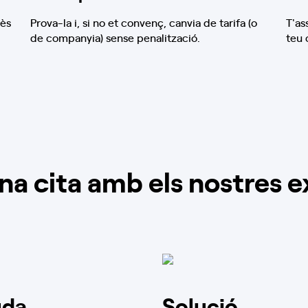
mès
Prova-la i, si no et convenç, canvia de tarifa (o
T'as
de companyia) sense penalització.
teu
a cita amb els nostres e
uda
Solució