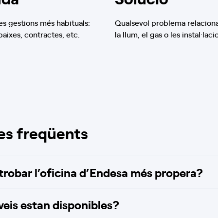
s gestions més habituals:
Qualsevol problema relacion
 baixes, contractes, etc.
la llum, el gas o les instal·laci
es freqüents
robar l’oficina d’Endesa més propera?
veis estan disponibles?