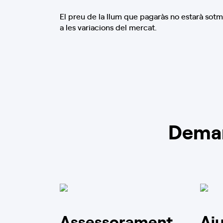
El preu de la llum que pagaràs no estarà sot
a les variacions del mercat.
Deman
Assessorament
Aj