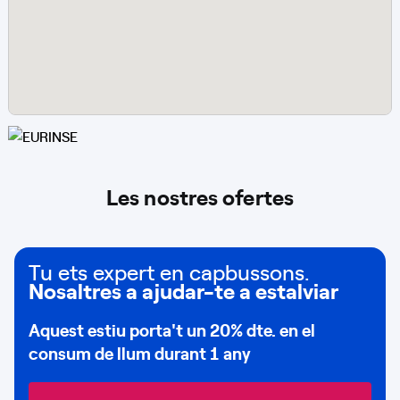
Les nostres ofertes
Tu ets expert en capbussons.
Nosaltres a ajudar-te a estalviar
Aquest estiu porta't un
20% dte.
en el
consum de
llum durant 1 any