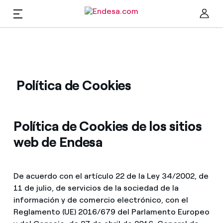
ES
Hogares
Cer
Política de Cookies
Luz y gas
Política de Cookies de los sitios
Servicios
web de Endesa
Movilidad
Encuentra la tarifa que más te conviene
De acuerdo con el artículo 22 de la Ley 34/2002, de
Compara nuestras tarifas de empresa y ahorra
11 de julio, de servicios de la sociedad de la
PARA TI
información y de comercio electrónico, con el
Por cada kWh que ahorres, te descontamos otro
Reglamento (UE) 2016/679 del Parlamento Europeo
Solar