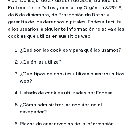
y del Consejo, de 27 de abril de 2016, General de
¿Cómo ver mis facturas de Endesa?
Protección de Datos y con la Ley Orgánica 3/2018,
de 5 de diciembre, de Protección de Datos y
Climatización
¿Cómo cambiar el titular del contrato?
garantía de los derechos digitales, Endesa facilita
a los usuarios la siguiente información relativa a las
¿Has recibido una oferta para cambiar de
Te ayudamos
cookies que utiliza en sus sitios web.
compañía?
¿Qué son las cookies y para qué las usamos?
Ofertas para autónomos y Pymes
Compromiso
¿Quién las utiliza?
¿Gestionas varias comunidades de propietarios?
Blog
¿Qué tipos de cookies utilizan nuestros sitios
web?
Estafas telefónicas
Listado de cookies utilizadas por Endesa
¿Cómo administrar las cookies en el
navegador?
Plazos de conservación de la información