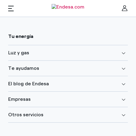
Hogares
Tu energía
Cer
Luz y gas
Luz y gas
Te ayudamos
Servicios
El blog de Endesa
Movilidad
Empresas
Encuentra la tarifa que más te conviene
Compara nuestras tarifas de empresa y ahorra
Otros servicios
PARA TI
Por cada kWh que ahorres, te descontamos otro
Solar